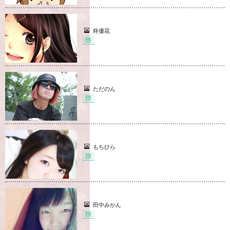
柊優花
ただのん
もちひら
田中みかん