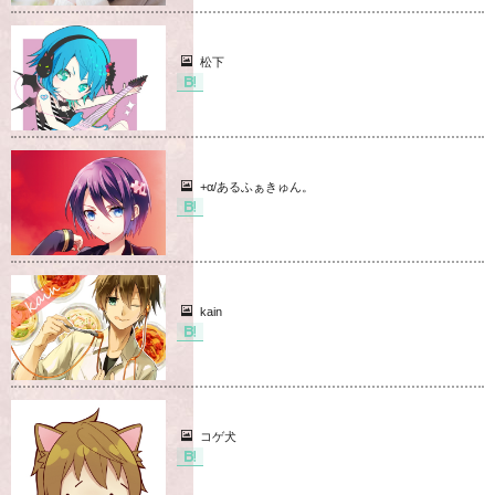
松下
+α/あるふぁきゅん。
kain
コゲ犬