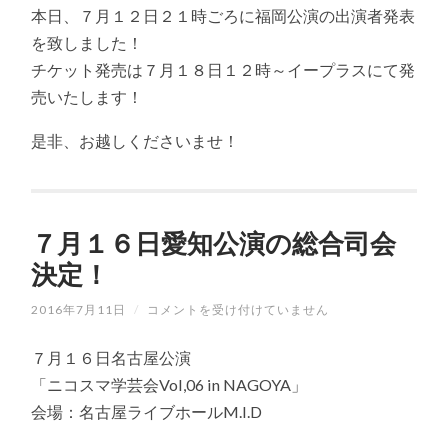
１
本日、７月１２日２１時ごろに福岡公演の出演者発表
１
日
を致しました！
福
チケット発売は７月１８日１２時～イープラスにて発
岡
公
売いたします！
演
出
演
是非、お越しくださいませ！
者
発
表
致
し
７月１６日愛知公演の総合司会
ま
し
決定！
た！
は
2016年7月11日
/
７
コメントを受け付けていません
月
１
７月１６日名古屋公演
６
日
「ニコスマ学芸会Vol,06 in NAGOYA」
愛
会場：名古屋ライブホールM.I.D
知
公
演