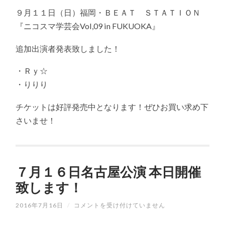
１
９月１１日（日）福岡・ＢＥＡＴ ＳＴＡＴＩＯＮ
１
日
『ニコスマ学芸会Vol,09 in FUKUOKA』
福
岡
追加出演者発表致しました！
公
演
追
・Ｒｙ☆
加
出
・りりり
演
者
チケットは好評発売中となります！ぜひお買い求め下
発
表！
さいませ！
は
７月１６日名古屋公演 本日開催
致します！
2016年7月16日
/
７
コメントを受け付けていません
月
１