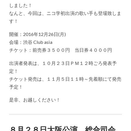
し
６
しました！
ま
日
し
なんと、今回は、ニコ学初出演の歌い手も登場致しま
東
た！
京
す！
は
に
て
ツ
開催：2016年12月26日(月)
ア
会場：渋谷 Club asia
ー
フ
チケット：前売券３５００円 当日券４０００円
ァ
イ
出演者発表は、１０月２３日ＰＭ１２時ごろ発表予
ナ
ル
定！
開
催
チケット発売は、１１月５日１１時～先着順にて発売
決
予定！
定！
は
是非、お越しください！
８月２８日大阪公演 総合司会