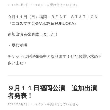
2016年8月3日
/
９
コメントを受け付けていません
月
１
９月１１日（日）福岡・ＢＥＡＴ ＳＴＡＴＩＯＮ
１
日
『ニコスマ学芸会Vol,09 in FUKUOKA』
福
岡
追加出演者発表致しました！
公
演
追
・夏代孝明
加
出
演
チケットは好評発売中となります！ぜひお買い求め下
者
さいませ！
発
表！
は
９月１１日福岡公演 追加出演
者発表！
2016年8月2日
/
９
コメントを受け付けていません
月