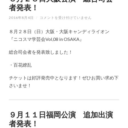
者発表！
2016年8月4日
/
８
コメントを受け付けていません
月
２
８月２８日（日）大阪・大阪キャンディライオン
８
日
『ニコスマ学芸会Vol,08 in OSAKA』
大
阪
総合司会者を発表致しました！
公
演
総
・百花繚乱
合
司
会
チケットは好評発売中となります！ぜひお買い求め下
者
さいませ！
発
表！
は
９月１１日福岡公演 追加出演
者発表！