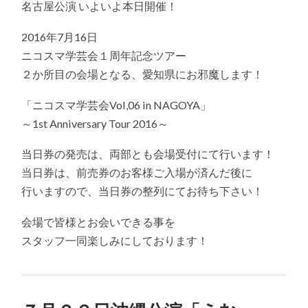
名古屋公演 いよいよ本日開催！
６
日
名
2016年7月16日
古
ニコスマ学芸会１周年記念ツアー
屋
公
２か所目の会場となる、愛知県にお邪魔します！
演
本
日
「ニコスマ学芸会Vol,06 in NAGOYA」
開
～1st Anniversary Tour 2016～
催
致
し
当日券の発売は、両部とも会場受付にて行います！
ま
当日券は、前売券のお客様ご入場が済んだ後に
す！
は
行いますので、当日券の整列にてお待ち下さい！
会場で皆様とお会いできる事を
スタッフ一同楽しみにしております！