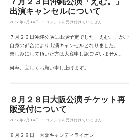
７月２３日沖縄公演「えむ。」
出演キャンセルについて
2016年7月14日
/
７
コメントを受け付けていません
月
２
７月２３日沖縄公演に出演予定でした「えむ。」がご
３
日
自身の都合により出演キャンセルとなりました。
沖
楽しみにして頂いた方は大変申し訳ございません。
縄
公
演
何卒、宜しくお願い申し上げます。
「え
む。」
出
演
キ
ャ
８月２８日大阪公演 チケット再
ン
販受付について
セ
ル
に
2016年7月14日
/
８
コメントを受け付けていません
つ
月
い
２
て
８月２８日 大阪キャンディライオン
８
は