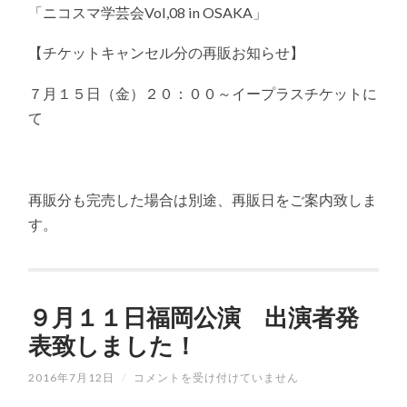
日
「ニコスマ学芸会Vol,08 in OSAKA」
大
阪
【チケットキャンセル分の再販お知らせ】
公
演
チ
７月１５日（金）２０：００～イープラスチケットに
ケ
ッ
て
ト
再
販
受
付
再販分も完売した場合は別途、再販日をご案内致しま
に
す。
つ
い
て
は
９月１１日福岡公演 出演者発
表致しました！
2016年7月12日
/
９
コメントを受け付けていません
月