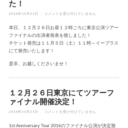
た！
2016年10月21日
/
１
コメントを受け付けていません
２
月
本日、１２月２６日お昼１２時ごろに東京公演ツアー
２
６
ファイナルの出演者発表を致しました！
日
チケット発売は１１月５日（土）１１時～イープラス
東
京
にて発売いたします！
公
演
ツ
是非、お越しくださいませ！
ア
ー
フ
ァ
イ
１２月２６日東京にてツアーフ
ナ
ル
ァイナル開催決定！
出
演
者
2016年10月21日
/
１
コメントを受け付けていません
発
２
表
月
1st Anniversary Tour 2016のファイナル公演が決定致
致
２