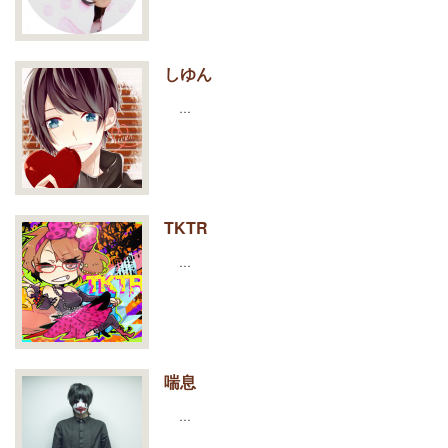
しゆん
…
TKTR
…
喘息
…