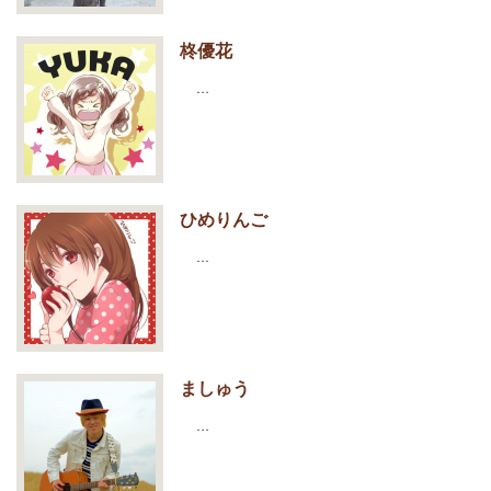
柊優花
…
ひめりんご
…
ましゅう
…