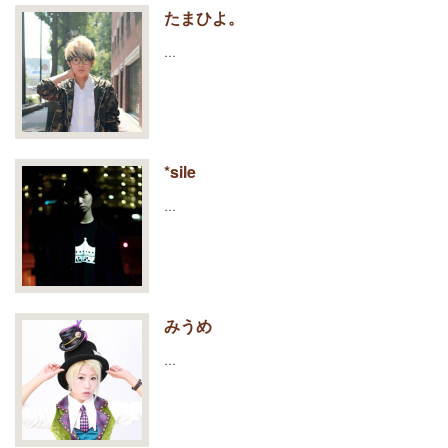
たまひよ。
…
*sile
…
みうめ
…