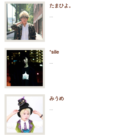
たまひよ。
…
*sile
…
みうめ
…