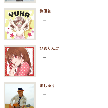
柊優花
…
ひめりんご
…
ましゅう
…