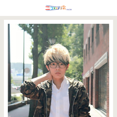
Menu
HOME
ARTISTS
TIMETABLE
TICKETS
GUIDELINE
ACCESS
GOODS