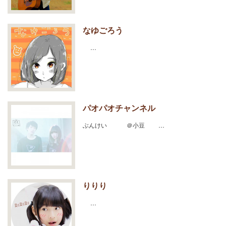
なゆごろう
…
パオパオチャンネル
ぶんけい ＠小豆 …
りりり
…