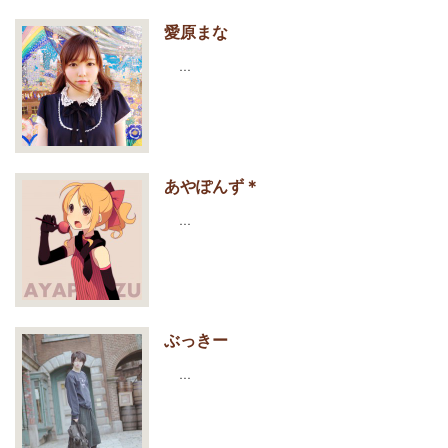
愛原まな
…
あやぽんず＊
…
ぶっきー
…