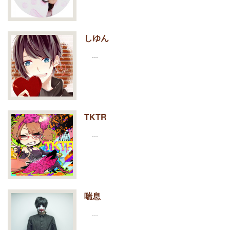
しゆん
…
TKTR
…
喘息
…